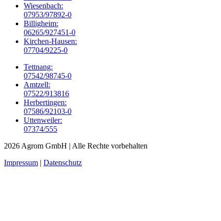
Wiesenbach:
07953/97892-0
Billigheim:
06265/927451-0
Kirchen-Hausen:
07704/9225-0
Tettnang:
07542/98745-0
Amtzell:
07522/913816
Herbertingen:
07586/92103-0
Uttenweiler:
07374/555
2026 Agrom GmbH
| Alle Rechte vorbehalten
Impressum
|
Datenschutz