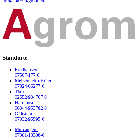
info@agrom-gmbh.de
Standorte
Riedhausen:
07587/177-0
Meißenheim-Kürzell:
07824/66277-0
Thür:
02652/934767-0
Harthausen:
06344/953782-0
Gültstein:
07032/95595-0
Münsingen:
07381/18388-0