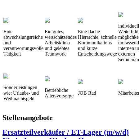
individuel
Eine
Ein gutes,
Eine flache
Weiterbild
abwechslungsreiche
wertschätzendes
Hierarchie, schnelle
möglichkei
und
Arbeitsklima
Kommunikations
umfassen
verantwortungsvolle
und gelebtes
und kurze
internen u
Tätigkeit
Teamwork
Entscheidungswege
externen
Seminaran
Sonderleistungen
Betriebliche
wie: Urlaubs- und
JOB Rad
Mitarbeite
Altersvorsorge
Weihnachtsgeld
Stellenangebote
Ersatzteilverkäufer / ET-Lager (m/w/d)