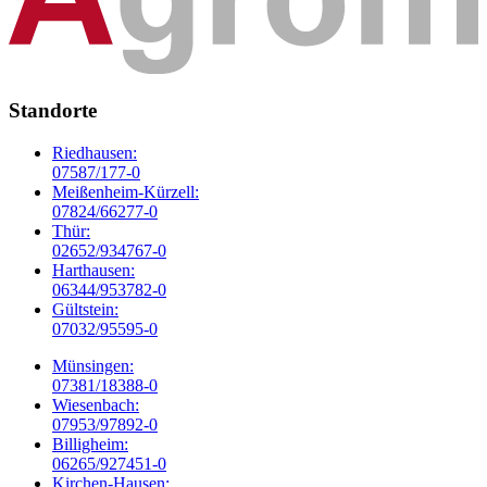
Standorte
Riedhausen:
07587/177-0
Meißenheim-Kürzell:
07824/66277-0
Thür:
02652/934767-0
Harthausen:
06344/953782-0
Gültstein:
07032/95595-0
Münsingen:
07381/18388-0
Wiesenbach:
07953/97892-0
Billigheim:
06265/927451-0
Kirchen-Hausen: