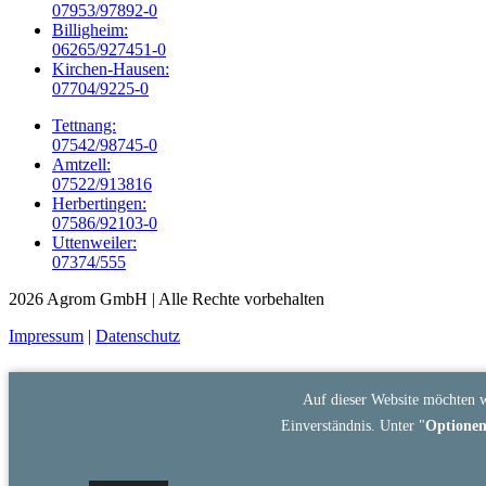
07953/97892-0
Billigheim:
06265/927451-0
Kirchen-Hausen:
07704/9225-0
Tettnang:
07542/98745-0
Amtzell:
07522/913816
Herbertingen:
07586/92103-0
Uttenweiler:
07374/555
2026 Agrom GmbH
| Alle Rechte vorbehalten
Impressum
|
Datenschutz
Auf dieser Website möchten w
Einverständnis. Unter "
Optione