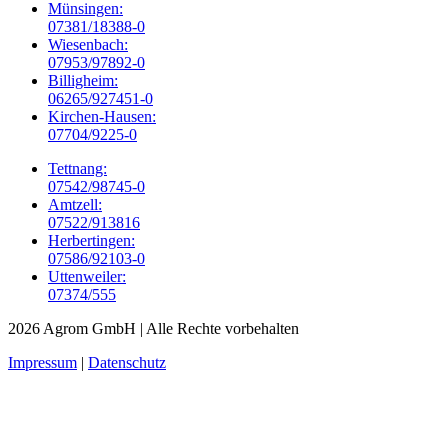
Münsingen:
07381/18388-0
Wiesenbach:
07953/97892-0
Billigheim:
06265/927451-0
Kirchen-Hausen:
07704/9225-0
Tettnang:
07542/98745-0
Amtzell:
07522/913816
Herbertingen:
07586/92103-0
Uttenweiler:
07374/555
2026 Agrom GmbH
| Alle Rechte vorbehalten
Impressum
|
Datenschutz